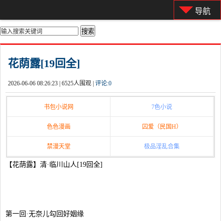
导航
你的位置：
首页
>
都市激情
花荫露[19回全]
2026-06-06 08:26:23 |
6525人围观 |
评论:
0
书包小说网
7色小说
色色漫画
囚爱（民国H）
禁漫天堂
极品淫乱合集
【花荫露】清·临川山人[19回全]
第一回·无奈儿勾回好姻缘