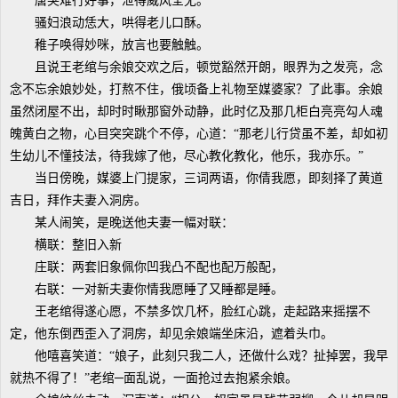
唐突难行好事，泄得威风全无。
骚妇浪动恁大，哄得老儿口酥。
稚子唤得妙咪，放言也要触触。
且说王老绾与余娘交欢之后，顿觉豁然开朗，眼界为之发亮，念
念不忘余娘妙处，打熬不住，俄顷备上礼物至媒婆家？了此事。余娘
虽然闭屋不出，却时时瞅那窗外动静，此时亿及那几柜白亮亮勾人魂
魄黄白之物，心目突突跳个不停，心道：“那老儿行贷虽不差，却如初
生幼儿不懂技法，待我嫁了他，尽心教化教化，他乐，我亦乐。”
当日傍晚，媒婆上门提家，三词两语，你倩我愿，即刻择了黄道
吉日，拜作夫妻入洞房。
某人闹笑，是晚送他夫妻一幅对联：
横联：整旧入新
庄联：两套旧象佩你凹我凸不配也配万般配，
右联：一对新夫妻你情我愿睡了又睡都是睡。
王老绾得遂心愿，不禁多饮几杯，脸红心跳，走起路来摇摆不
定，他东倒西歪入了洞房，却见余娘端坐床沿，遮着头巾。
他嘻喜笑道：“娘子，此刻只我二人，还做什么戏？扯掉罢，我早
就热不得了！”老绾─面乱说，一面抢过去抱紧余娘。