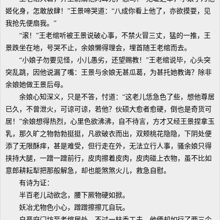
姬化身，怎敢放肆！”王景啼哭道：“八成你看上他了，亦欲摸耍，见
我抢先便扇我。”
“滚！”王老绾听被王景说破心事，不禁火冒三丈，猛的一推，王
景跌坐在地，号哭不止，余娘懒得理会，埋首随王老绾而去。
“小娘子勿要见怪，小儿愚劣，还望赐教！”王老绾说毕，心头突
突乱跳，因他说漏了嘴：王景与余娘无甚瓜葛，为甚托她教诲？除非
余娘她做王景后母。
余娘心知深义，只是不答，忖道：“这老儿恁急色了些，想他尊居
已久，不曾泄火，可谅可谅，若他？伙硕大愈者愈硬，倒也是奇货可
居！”余娘想得热烈，心里色欲沸沸，自不待言，方才又经王景捏拿玉
乳，那久旷之物勃勃挺挺，凡欲破衣而出，双颊桃花隐隐，下阴处便
添了无限酥痒，甚是难受，但行走在外，无法立行人事，骚余娘只得
挟持大腿，一蹭一蹭前行，皮肉擦着皮肉，皮肉碰上衣物，虽不比如
意郎耕耘犁把那般解急，却也能煞煞火儿，救急自慰。
有诗为证：
半百老儿动欲念，腰下厥物硬如掀。
妖冶尤物色小心，蹭蹭擦擦兀自玩。
自严府门坊至老绾居处，不过一柱香工夫，他俩却如行了两三个