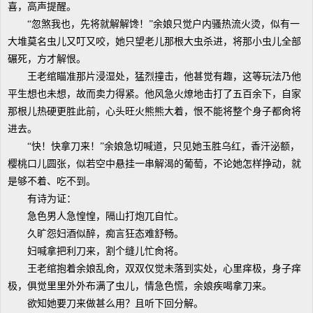
喜，高声提醒。
“忽煞我也，先将就解解馋！”余娘只觉户内骚热流火烫，似有一
大堆莫名虫儿又叮又咬，她只望老儿那根大虫杀进，将那小虫儿全部
碾死，方才解恨。
王老绾瞄准那片浸湿处，猛烈撞击，他甚觉有趣，这等玩法乃他
平生想也未想，故而卖力得紧。他风急火燎地击打了五百余下，自家
那根儿热硬更胜此前，心头旺火熊熊大着，恨不能将整个身子都肏将
进去。
“快！快拿刀来！”余娘急切喊道，只见她玉胜乌红，香汗泌额，
樱桃口儿圆张，似若空中悬挂一串解渴的葡萄，不论她怎样挣动，就
是够不着、吃不到。
有诗为证：
急色男人急惶惶，隔山打炮兀自忙。
久旷怨妇酒似醉，痴言狂态难舒畅。
妇喊拿把利刀来，割个缝儿忙肏将。
王老绾抱着余娘乱肏，双双仅觉未落到实处，心里痒极，身子痒
极，俱觉里里外外布满了虫儿，情急色慌，余娘疾喝拿刀来。
欲知她要刀来做甚么用？且听下回分解。