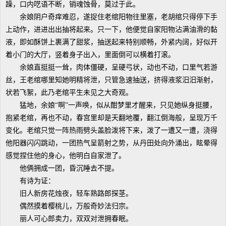
躁，口内呓语不断，销魂蚀骨，莫过于此。
余娘阴户奇痒难忍，遂捉住老绾阳物往里塞，老胡绾只得停下手
上动作，进进出出抽将起来。只一下，他便觉自家阳物沾满油滑的黏
液，即如酥饼上裹满了甜浆，抽送起来特别顺畅，外紧内阔，好似开
着小门的大厅，竖着身子出入，里面倒可以横着打滚。
余娘直挺挺一耸，肉体僵硬，呈硬弓状，动也不动，口里气若游
丝，王老绾哪里知她明精将泄，只管急速抽送，挤得液浆汨汨渐射，
状若飞絮，此乃老绾平生未见之大奇观。
猛地，余娘“啊”一声唤，似从酣梦里才醒来，只见她纵身挺腰，
抱紧老绾，再也不动，春宫里却是天翻地覆，翻江倒海般，呈现万千
变化。老绾只觉一阵热雨劈头盖脸泼将下来，泼了一遭又一遭，浇得
他阳器闪闪跳动，一团热气呈箭射之势，从丹田处向外涌出，眩晕得
感觉捏住他的身心，他明白自家泄了。
他俩拥成一团，昏沉睡去不提。
有诗为证：
旧人新房花烛夜，轻车熟路郎探茎。
偶然摸着樱桃儿，万般奇妙法归宗。
丽人可心郎卖力，双双对泄拥春眠。