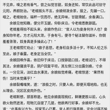
不见弃，嗅之若有香气，尝之似觉甘甜，奴身还知，常饮此品可驻守
元阳，养颜防治。”老绾摇头不言，余娘倾泼余茶，接之，先辍一口，
咽之，老绾始信，端杯一饮而尽，绝无异味，甘甜滑腻，余香满口。
余娘见他知趣，便分开玉腿，仰卧床沿，令老绾悉数舔舐。
老绾羞得抬不起头来，余娘作色曰：“官人以为妾身何许人也？妾
身知你年老，方才元阳大泄，于身有亏，便寻个秘法替你滋补，你倒
羞羞答答，奴身真是多操此心了！”
王老绾慌忙劝止：“娘子息怒，老身枉自多活十岁，不知人伦之乐
至此，娘子垂露，老身定当全饮。”
余娘回唤作喜，依旧仰于床沿，口授舔舐口技，老绾试行，不得
其法，余娘骚浪平息，阴户回复平坦，其左侧三分出露剑痕，寸余
长，一分见深，淡红血水溱流，余娘始觉疼痛，老绾惊道：“果然有
伤！当时未觉痛乎？”
余娘裂嘴嗤笑，道：“浪极之时，只要人肏，即便天塌地陷，也无
从理会，况区区皮肉外伤。”
老绾默想，颔首称是。他见余娘面现桃红，鲜嫩更胜以前，心头
欲火勃然迸发，阳物兀自提了几提，他欲再行好事，余娘却不允，
道：“此事有兴方为，奴家芳心已蓄，官人若行强弄狠，定会讨得不愉