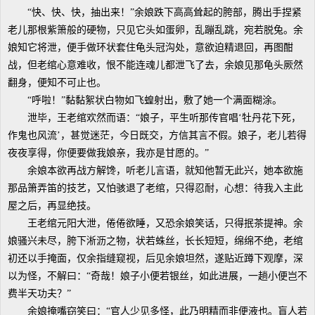
“快、快、快，抽出来！”余娘跌下高高耸起的胯部，腾出手捏紧
老儿那根紫箫般的硬物，只见它头如蛋卵，乱蹦乱跳，宛若脱兔。余
娘知它将泄，便手做环状套住龟头冠沟处，意欲迫精退回，再图酣
战，但老绾心意难收，恨不能连魂儿都泄飞了去，余娘见那龟头厥然
翻身，便知不可止也。
“呼啦！”黏黏絮状白物如飞蝗射出，敷了她一个满面糊涂。
泄毕，王老绾欢然而语：“娘子，平生听那传官唱‘牡丹花下死，
作鬼也风流’，甚觉迷茫，今日既交，方信其言不假。娘子，老儿若得
夜夜享得，你便要做我娘亲，我亦是甘愿的。”
余娘本欲再战方解馋，听老儿言语，就知他暂无此兴，她本欲施
那品箫弄笛的技艺，又怕骇退了老绾，只得忍耐，心想：待我入主此
屋之后，再显绝技。
王老绾元阳大泄，倦倦欲睡，又恐余娘笑话，只得抿茶提神。余
娘骚兴未尽，胯下淅沥之物，状若蛛丝，长长短短，绵绵不绝，老绾
初还以手掩面，仅余指缝窥视，后见余娘坦然，遂贴近蹲下观摩，深
以为怪，不解曰：“奇哉！娘子小便若银丝，如此进展，一趟小便岂不
费半天功夫？”
余娘掩嘴窃笑曰：“官人少见多怪，此乃明精而非便液也。盲人若