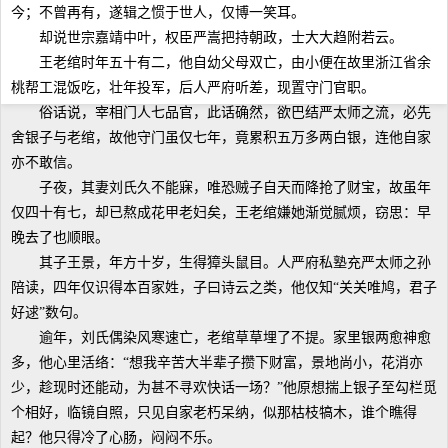
今；不曾再有，遂辑之惯于世人，仅博一笑耳。
却说世宗嘉靖中叶，权臣严嵩把持朝政，士大大趋附若云。
王老绾时年五十有二，他自幼父母双亡，由小便在故里浙江省余
桃帮工混饭吃，壮年投军，后人严府听差，现置守门官职。
俗话说，宰相门人七品官，此话确然，欲巴结严太师之流，必先
舍银子与老绾，故他守门虽仅七年，竟累积五万多两白银，连他自家
亦不敢信。
子夜，其妻刘氏久不能寐，唯恐贼子自天而降抢了财宝，故虽年
仅四十有七，却已熬成花甲老妇矣，王老绾嫌她渐觉腻烦，窃思：早
晚去了也顺眼。
其子王景，年方十岁，生得獐头鼠目。人严府私塾充严太师之孙
陪读，四年仅识得本百家姓，子曰诗云之类，他仅知“关关唯鸠，君子
好逑”数句。
逾年，刘氏偶染风寒速亡，老绾草草埋了不提。家里银两愈神愈
多，他心里活络：“想我辛苦大半辈子攒下财富，景地尚小，花消亦
少，趁现时还能动，为甚不寻欢快话一场？”他原想揣上银子至勾栏觅
个相好，临镜自照，只见自家老朽呆纳，似那枯枝犒木，谁个瞧得
起？他只得冷了心肠，闷闷不乐。