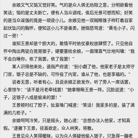
余娘又气又恼又觉好笑。气的是众人俱无劝阻之意，分明欲看他
笑话；恼的是丈夫新亡，便有人当众调戏，俟后光景可想而知；好笑
的是当众逞强的竟是一顽皮小儿。余娘见他一双贼眼锥子样盯着自家
起伏坠闪的胸怀，便知这小儿不是善类，她恼怒骂道：“黄毛小子，闪
过一旁！”
谁知王景却是个胆大的，敢情平时依仗豪权放肆惯了。只见他自
怀中掏出两锭白晃晃银子，硬要塞给余娘，一面理直气壮地叫嚷：“我
不会白睡你，依了我罢，依了我罢！”
某人识得他来处，遥指严府道：“别小觑了他，他家老子是太师守
门官，银子总是不缺的，可怜役了内室，谁从了他，也是享福的。”
说者无意，听者有心，且说余娘正欲发作，听了旁人一席话罢，
心里惊乍：“该不是月老牵线罢！”她拿眼瞅王景一阵，沉脸说道：“小
子，这银子八成是偷来的罢！”
王景顿时红了脖子，扯直嗓门喊道：“笑话！我家多的是，装了满
满的几柜子。”
余娘呵呵冷笑，只是摇头，她心道：“总想办法入他家，才知真
假。”遂撇下王景，径直欲走，众人哄笑，将散。
王景见众人笑得暖昧，以为众人俱疑他偷人银子，只急得一蹦老