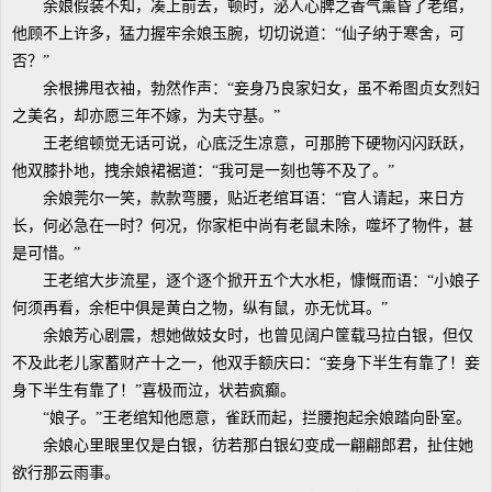
余娘假装不知，凑上前去，顿时，泌人心脾之香气薰昏了老绾，
他顾不上许多，猛力握牢余娘玉腕，切切说道：“仙子纳于寒舍，可
否？”
余根拂甩衣袖，勃然作声：“妾身乃良家妇女，虽不希图贞女烈妇
之美名，却亦愿三年不嫁，为夫守基。”
王老绾顿觉无话可说，心底泛生凉意，可那胯下硬物闪闪跃跃，
他双膝扑地，拽余娘裙裾道：“我可是一刻也等不及了。”
余娘莞尔一笑，款款弯腰，贴近老绾耳语：“官人请起，来日方
长，何必急在一时？何况，你家柜中尚有老鼠未除，噬坏了物件，甚
是可惜。”
王老绾大步流星，逐个逐个掀开五个大水柜，慷慨而语：“小娘子
何须再看，余柜中俱是黄白之物，纵有鼠，亦无忧耳。”
余娘芳心剧震，想她做妓女时，也曾见阔户筐载马拉白银，但仅
不及此老儿家蓄财产十之一，他双手额庆曰：“妾身下半生有靠了！妾
身下半生有靠了！”喜极而泣，状若疯癫。
“娘子。”王老绾知他愿意，雀跃而起，拦腰抱起余娘踏向卧室。
余娘心里眼里仅是白银，彷若那白银幻变成一翩翩郎君，扯住她
欲行那云雨事。