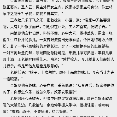
余娘纹丝未动，沉声道：“相公，奴家虽是残花弱柳，今儿却是明
媒正娶的。圣人云：男主外而女主内，奴家亦是家主母身份，你宜将
家中之物全？予我，使我名符其实。”
王老绾只求于飞之乐，指着枕边一小匣，道：“我家中无甚要紧
物，只有几柜银子而已，钥匙俱在此处，夫人若喜欢，便取了去。”
余娘见他言辞坦荡，料想不假，心中大喜，掀掉盖头，露出一张
俏生生红扑扑的脸儿，一双杏眼流露出无限春意。今日她特地收拾装
扮，着了一件花团锦簇的对襟长裙，穿了一双鲜艳夺目的红缎绣鞋，
一对玉乳耸叠而起，顶端圆物隐隐可见，细腰儿窄可把握，丰臀儿滚
圆丰满，王老绾醉眼看佳人，暗道：“恁样撩人，今儿搂着天仙般妙人
儿行乐，纵是死他九遍也是乐意的。”
老绾低语：“娘子，上次匆忙，顾不上品你妙味儿，今夜当让为夫
一饱眼福。”
余娘见他有趣味，心头亦喜，垂首低语：“从令往后，奴家便是你
的了，你想怎么乐，就怎么乐，奴家安敢推辞！”
老绾强压心头欲火，但腰中阳物突突跳将起来，蹭在余娘柔软温
暖的大腿侧边，几欲抽动，余娘伸手抓入手中，慢揉轻搓，喃喃哄
道：“乖乖小汉子，不要慌张，待会管他。”