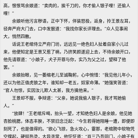
高，恨恨骂余娘道：“卖肉的，挨千刀的，你才偷人银子哩！还偷人
哩！”
余娘听他污言秽语，正中下怀，佯装怒极，返身，拎王景左耳，
径奔严府大门去，口中发狠道：“我找你家长评理去。”众人见事闹
大，悄然四散。
话说王老绾侍立严府门坊，远远见一绝色妇人扯着自家小儿过
来，他便知定是王景又惹了祸，乃挤笑颜遂迎上去，不待余娘开口，
他先请罪道：“小娘子，犬子开罪与你，实乃为父之过，望释了他
罢。”
余娘抬眼，见一萎缩老儿至诚鞠躬，心中惋惜：“我见他儿年小，
还以为他正值虎狼之年，谁知却一老五，奴家命薄。”她强笑答道：
“官人勿惊，实因汝儿欺人太甚，我方擒他来。”
王景却不服，争辩道：“父亲，她说我偷人银子，我才骂她偷
人。”
“放肆！”王老绾斥喝，抬头一望，才知绝色妇人是余娘，他见她
杏脸桃腮，体态丰腴，不禁旧念泛起：“今生若得她陪睡一遭，即便即
刻死了，也是值得的。”欲心飞掠，急火攻心，霎那，老绾胯中软物凭
空撑起，硬挺热烫，大异寻常，他怔怔道：“肖三乃吾同门，小娘子有