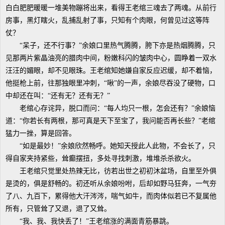
白白肥肥暖暖一堆美物蹦将出来，看得王老绾三魂去了两魂。从前行
房事，黑灯瞎火，乱捕乱射了事，只知有个肉眼，何曾见过这等阵
仗？
“呆子，还不行事？”余娘口里热气腾腾，胯下亦是热烟腾腾，只
见那两片紫晶油亮的腊肉中间，粉嫩科闪的皱肉中心，圆睁着一双水
汪汪的媚眼，却不见眼珠。王老绾知她嫌自家反应迟缓，却不着恼，
他挺枪上前，往那独眼里冲刺，“啾”的一声，余娘尽吞没了硬物，口
中却还在叫：“还有无？还有无？”
老绾心存诧异，脱口而问：“每人均只一根，怎会还有？”余娘恼
道：“你若长有两根，那可真是天下至宝了，我问能否再长些？”老绾
猛力一挫，算是回答。
“如是最妙！”余娘欣然畅呼。她知天授此人此物，不会长了，只
得自家夹持紧些，耸癫摆扭，多处寻找刺激，堆堆杀杀欲火。
王老绾只觉里处热辣无比，彷若出世之初初沐盆场，自里至外俱
是烫的，俱是舒畅的。初还听从余娘吩咐，后却如野马狂奔，一气夯
了八、九百下，累得他大汗涔涔，喘气如牛，而肉体似若已不复属他
所有，只管耸了又退，退了又耸。
“我、我、我快丢了！”王老绾涨的满面青筋暴跳。