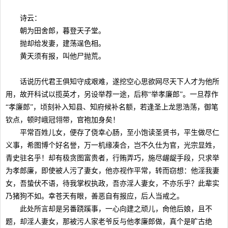
诗云：
朝为田舍郎，暮登天子堂。
抛却给发妻，建荡逞色相。
黄天须有报，叫他尸抛荒。
话说历代君王俱知守成艰难，遂挖空心思欲网尽天下人才为他所
用，故开科试以揽英才，另设举荐一途，后称“举孝廉郎”。一旦荐作
“孝廉郎”，顷刻补入知县、知府候补名额，若逢圣上龙思浩荡，御笔
钦点，顿时峨冠翎带，官袍加身矣！
平常百姓儿女，便存了侥幸心肠，至小饱读圣贤书，平生做尽仁
义事，希图博个好名誉，万一机缘凑合，岂不久仕为官，光宗显姓，
青史驻名乎！却有极贪图富贵者，行贿弄巧，施尽龌龊手段，只求举
为孝郎廉，即使被人污了妻女，他亦视作平常，转而窃想：他淫我妻
女，吾蛰伏不语，待我掌权执政，吾亦淫人妻女，不亦乐乎？此辈实
乃猪狗不如。幸苍天有眼，善恶自有报应，后人当戒之。
此处所言却是另番跷蹊事，一心向建之顽儿，肏他后娘，且不
题，却淫人妻女，那被污人家老爷反与他孝廉郎做，真个是旷古绝