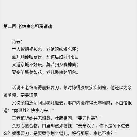
第二回·老绾贪恋租税销魂
诗云：
世人皆把裙被恋，老绾识味难忘怀；
颓儿顺便咂复摸，却道后娘好个奶。
又道京城不好玩，莫若归乡赛神仙；
妻妾丫鬟美如花，老儿丢魂赴阳台。
话说王老绾听得丽妇要刀，顿时惊得厥根疾疾倒缩，他还以为余
娘羞愤，要寻短见。
又说余娘急切间见老儿退去，那户内骚痒得天麻地麻，不由恼恨
道：“你退甚？快拿刀来！”
王老绾听她并无恨意，壮胆相问：“要刀作甚？”
余娘心道合物，口里却蜜如糖饯：“亲亲汉子，你不是肏不进去
么？奴家要刀，是要替你划个缝儿，好行那事，拿也不拿？”