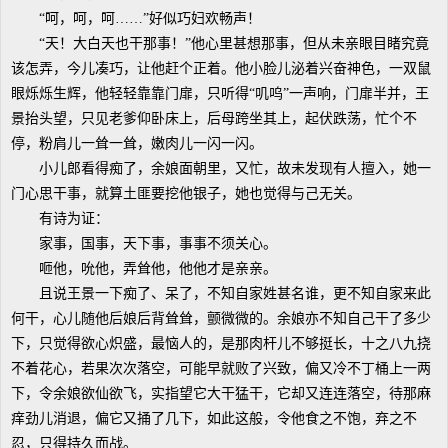
“呵，呵，呵……”好似巧妇欢畅声！
“天！大白天也干那事！”他心里甚想那事，但从未亲眼目睹究竟
该怎弄，今儿凑巧，让他赶个正着。他小脸儿泌着兴奋神色，一双鼠
眼烁烁生辉，他轻轻靠靠门扉，只听得“叽呜”一声响，门扉半并，王
景抬头望，只见老爹仰卧床上，后母跨坐其上，起伏跌荡，忙个不
停，粉肩儿一耸一耸，嫩肉儿一闪一闪。
小儿郎看得痴了，余娘面朝里，又忙，故未发现有人擅入，她一
门心思干事，就算土匪要挖他银子，她也觉得与己无关。
有诗为证：
家事，国事，天下事，事事不须关心。
咂他，吮他，弄耸他，他他才是亲亲。
且说王景一下痴了、呆了，不知自家姓甚名谁，更不知自家来此
何干，心儿随他后娘后背耸耸，颤微微的。余娘亦不知自己干了多少
下，只觉得欲心炽盛，最恼人的，是那肉杆儿不够挺长，十之八九挠
不着花心，若果次次落空，可能早就败了兴致，偏又冷不丁桶上一两
下，令余娘欲仙欲飞，实指望它大干猛干，它却又连连落空，待那麻
痒劲儿消退，偏它又捅了几下，如此这般，令他食之不饱，弃之不
忍，只得持久而战。