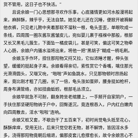
货不管用，这日子也不快活。”
且说余娘一门心思想那寻欢作乐事，心底骚情更如河水般漫将起
来，麻醉酥，辣乎乎，无法自禁。她见老儿还在沉睡，便掀开被褥解
他衣裤，只见老儿胯中夹着那软不溜秋一根，龟头歪歪，单眼吹成一
条线，四周围一圈灰酱灰酱皱皮儿，宛似婴儿裹于襁褓中那般，根部
又长又黑毛儿簇生，下面坠一橘皮袋儿，甚是可笑，偏这可笑之物牵
人心肠，余娘户内骚水溢将出来，将他一把“黑胡子”糊成一柄毛刷。
余娘玉手作环，捏住那阳物又捋又拉，它似浓睡才醒，伸头张
望，缓缓的挺起身子来。余娘看得亲切，索性赏它个香嘴，噙住那光
光滑滑圆头，又啜又吮，“啪啪”声如鱼跳水，只见那物顿时昂扬起
来，竟比刚才粗了几圈，长了一倍，龟头涨如蛋卵，腰身挺如枪杆，
周身布满管络，亦如扭曲蚯蚓，根部毛丛须立。
余娘早就急不可耐，翻身跨坐老绾腰上，一手掰开自家阴户，一
手扶住那坚硬阳物纳于户中，回臀遂沉，竟连根吞入，户内红白嫩肉
向四周散去，淫水“啦啦”连响。
余娘又桩又套，不歇劲干了五百来下，初时尚觉龟头抵至花心，
酥酥痒痒，受用无比，后来只觉空若无物，甚不解馋，皆因淫水多
多，浇得那阳物竟朝后缩退，偏那皮套儿愈撑愈长，故令余娘苦心不