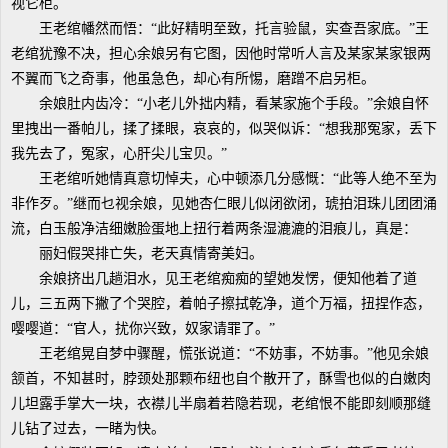
视它柜。
王老绾幡然而悟：“此好精明至致，托言验鼠，实查吾家底。”王
老绾犹豫不决，担心余娘另有它图，因他时常听人言及某家某家银两
不翼而飞之奇事，他虽急色，却心有所惕，磨蹭不启另柜。
余娘肚内齿冷：“小老儿外拙内精，看某家施个手段。”余娘自怀
里拽出一番帕儿，揉了揉眼，哀哀的，似哭似诉：“想我那冤家，丢下
我先去了，冤家，心肝尖儿宝贝。”
王老绾听她情真意切悼夫，心中顿添几分感慨：“此等人绝不至为
非作歹。”继而乜视余娘，见她杏仁眼儿似闭欲闭，琥拍泪珠儿团团涌
流，白玉般净洁细嫩脸蛋地上扭行着两条湿漉漉的泪痕儿，真是：
丽妇假哭排亡失，老天真情寄美妇。
余娘挤出几趟泪水，见王老绾痴痴的望她发愣，便知他着了道
儿，三五两下撇了个哭腔，着帕子擦拭乾净，道个万福，扭捏作态，
嘤嘤道：“官人，扰你兴致，奴家请罪了。”
王老绾晃自梦中骤醒，慌张说道：“不妨事，不妨事。”他见余娘
颔首，不知甚时，脖颈处那颗布纽也自个散开了，酥雪也似的白嫩肉
儿坦露手掌大一块，衣襟儿半扇着若隐若现，老绾恨不能即刻顺那缝
儿钻了过去，一睹为快。