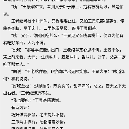
“咦！”王景溜进来，看到父亲卧于床上，抱着被褥翻滚，甚是惊
讶。
王老绾听得小儿惊叫，只得堪堪止住，又怕王景见那根硬物，便
曲身抛膝，坐于床上。口里乾渴至极，疾呼王景倒茶。
“咦！父亲，你刚刚吃甚么？”王景见父亲嘴唇桃红，便以为他背
着吃好东西，大为不满。
“没吃！”那等事怎能讲出口，王老绾拿定心思不讲。王景不依，
凑上前来看，大惊：“生肉味儿，胭脂味儿，香味儿，对了，父亲一定
吃了那女人。”
“胡说！”王老绾佯怒，眼角却堆出无限笑意。王景大嚷：“味道如
何？和我说说。”
“好吃至极！香喷喷的，热烫烫的，甜津津的，总之，普天之下无
出右者。”王老绾迷恋不矣。
“我也要吃！”王景甚感遗憾。
有诗为证：
巧妇佯言驱鼠，老夫提起阳物。
三爪两手扒裤，硬物瞄着妙物。