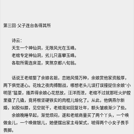
第三回·父子连台各得其所
诗云：
天生一个神仙洞，无限风光在玉峰。
老绾专定神仙洞，劣儿只喜攀玉峰。
各取所需连床混，笑煞京都八旬翁。
话说王老绾娶了余娘名姐，恋她风情万种，余娘赏他家资殷厚，
两下俱觉遂心。花烛之夜肉搏酣战，哪想老头儿误打误撞捉住余娘“小
明茎”猛耍，搔弄得余娘心花怒放，汪洋而泄，老绾不过就那旺火炉膛
里撬了几撬，竟将根坚硬铁实的肉棍儿熔化了。从此，他俩燕尔新
婚，如胶似膝，见空就干，老绾竟如回复壮年，额头皱痕渐少了些。
余娘晚睡早起，渐觉烦闷，遂和老绾商量买了两个丫头，一个唤
做金儿，一个唤做银儿，她便摆出家主母架式，唬得两个小女子畏手
畏脚。