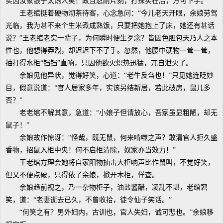
实因汝家银子太诱人矣！政且忍耐片刻，打探实在后，方可下手。”
王老绾挺着硬物沏茶待客，心念急问：“今儿老天开眼，余娘劳驾
光临，我为甚不来个生米煮成熟饭，只要把她抱上了床，她还有甚话
说？”王老绾老实一辈子，为何瞬时便生歹念？皆因色胆包天乃人之本
性也，他想得莽烈，却迟迟下不了手。忽然，他腰中硬物一耸一耸，
抽打得水柜“铛铛”直响，只因他欲火炽热迅猛，兀自泄火了。
余娘见他异状，觉得好笑，心道：“老牛反刍也！”只见她连眨妙
目，假意说道：“官人居家多年，实该另结新居，若此破房，鼠儿多
否？”
老老绾不解其意，急道：“小娘子但请放心，吾家虽显粗陋，却无
鼠子！”
余娘故作惊讶：“怪哉，既无鼠，何来啃噬之声？敢清官人拒久盛
香物，招鼠入柜中央！何不启柜清除，奴家亦当效力！”
王老绾方理会她将自家阳物抽击大柜响声比作鼠叫，不觉好笑，
但又不便点破，只得依了余娘，掀开木柜，佯查。
余娘趋前视之，乃一杂物柜子，油盐酱醋，凌乱不堪，老绾窘
笑，道：“老妻逝去已久，不曾收拾，徒令仙子笑话。”
“何笑之有？男外妇内，古训也，官人失妇，诚可悲也。”余娘移