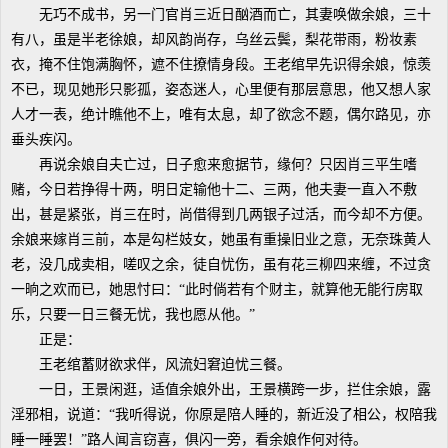
无巧不成书，另一门官肖三近日酗酒而亡，其妻唤做余娘，三十
有八，虽是半老徐娘，却风韵尚存，乌丝云鬓，梨花带雨，粉妆素
衣，掩不住饱满胸怀，遮不住撩情身段。王老绾早先识得余娘，惊羡
不已，现见她形只影孤，姿态迷人，心里便有那层意思，他又想人家
人才一表，绝计瞧他不上，唯有太息，却了欲念不题，偶尔路见，亦
垂头疾闪。
再说余娘自夫亡过，日子愈来愈据节，缘何？只因肖三平生嗜
赌，今日若挣得十两，明日定输他十二、三两，他夫妻一直入不敷
出，甚是紧张，肖三在时，尚借得到几两银子过活，而今却不方便。
余娘来嫁肖三前，本是勾栏妓女，她虽有重操旧业之意，无奈珠黄人
老，没几成卖相，嗟叹之余，徒自忧伤，虽有花三柳四来缠，不过贪
一晌之欢而已，她思忖曰：“此时倘若有个财主，就算他无能行房取
乐，只要一日三餐无忧，我也愿从他。”
正是：
王老绾蓄财欲求伴，风流妇窘迫忧三餐。
一日，王景闲逛，适值余娘外出，王景横跨一步，拦住余娘，露
淫邪相，说道：“我听得说，你原是陪人睡的，新近没了相公，权陪我
睡一睡罢！”路人闻言窃喜，俱闪一旁，看余娘作何对待。