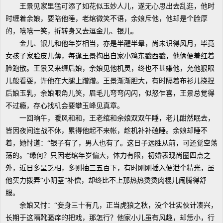
王景见家里猛可添了如花似玉妙人儿，遂无心思出去乱逛，他时
时缠着余娘，要陪他睡，老绾微笑不语，余娘斥他，他却是个脸厚
的，嘻嘻一笑，折转身又去逗金儿、银儿。
金儿、银儿和他年岁相当，亦是半醒半晕，尚未识得风月，毕竟
女孩子家脸皮儿薄，每逢王景掏出自家小鸡东戳西戳，他俩便羞红着
脸跑散。王景又来缠后娘，余娘见他机灵，终也不甚嫌他，允他狠眼
儿般看耍，许他在大腿上蹭蹭。王景渐渐胆大，有时隔着布衫儿挠捏
后娘玉乳，余娘眼角儿笑，眉毛儿弯弯闪闪，似怒乍喜，王景总觉得
不过瘾，存心找机会要攀玉峰见真章。
一回晌午，暖风和和，王老绾和余娘双双午睡，老儿酣然眠去，
皆因夜间连战不休，累得他起不来帐，趁机补补磕睡。余娘却睡不
着，她忖道：“银子有了，男人也有了。这日子远胜从前，可还觉空荡
荡的。”缘何？只因老绾年岁偏大，体力有限，初婚表现尚圈四点之
外，近日多呈乏相，多则抽三五百下，有时刚刚插入便泄个精光，虽
他买力拨弄“小阴茎”补偿，却终比不上那热热烫烫肉棍儿闹腾得舒
服。
余娘又忖：“妾身三十有几，正当虎狼之秋，没个壮实伙计凑兴，
长期于这隔靴骚痒的把戏，那怎行？他家小儿虽有风趣，却恁小，行