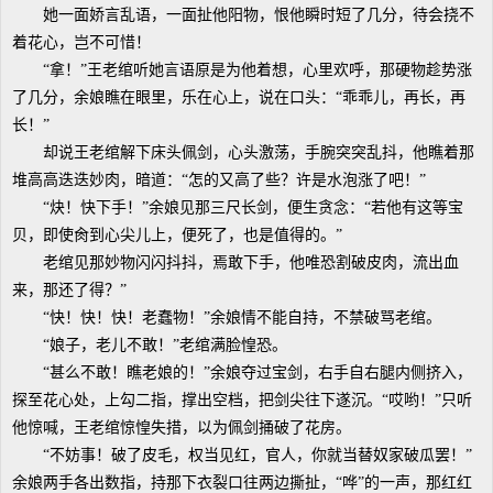
她一面娇言乱语，一面扯他阳物，恨他瞬时短了几分，待会挠不
着花心，岂不可惜！
“拿！”王老绾听她言语原是为他着想，心里欢呼，那硬物趁势涨
了几分，余娘瞧在眼里，乐在心上，说在口头：“乖乖儿，再长，再
长！”
却说王老绾解下床头佩剑，心头激荡，手腕突突乱抖，他瞧着那
堆高高迭迭妙肉，暗道：“怎的又高了些？许是水泡涨了吧！”
“炔！快下手！”余娘见那三尺长剑，便生贪念：“若他有这等宝
贝，即使肏到心尖儿上，便死了，也是值得的。”
老绾见那妙物闪闪抖抖，焉敢下手，他唯恐割破皮肉，流出血
来，那还了得？”
“快！快！快！老蠢物！”余娘情不能自持，不禁破骂老绾。
“娘子，老儿不敢！”老绾满脸惶恐。
“甚么不敢！瞧老娘的！”余娘夺过宝剑，右手自右腿内侧挤入，
探至花心处，上勾二指，撑出空档，把剑尖往下遂沉。“哎哟！”只听
他惊喊，王老绾惊惶失措，以为佩剑捅破了花房。
“不妨事！破了皮毛，权当见红，官人，你就当替奴家破瓜罢！”
余娘两手各出数指，持那下衣裂口往两边撕扯，“哗”的一声，那红红