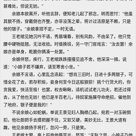
甚难处，但说无妨。”
余娘本欲离开，听他言辞，便知老儿起了邪念，转而思忖：“他虽
其貌不扬，穿戴倒也齐整，亦非没荡之辈，将计过活原是不赖，只是
他的银子。”余娘拿捏不定，一时无语。
王老绾见她沉吟不语，秀眉壤春，别有风韵，不由呆了。他只觉
腰中硬物挺翘，无法收拾。时值换班，另一守门官戏言：“汝去罢！余
娘亦是单身，乾脆你俩凑一处罢。”
余娘佯怒，疾行，王老绾跌跌撞撞见追不舍，他深深一揖，说
道：“小娘子若不嫌弃，请至寒舍小坐。”
余娘不言语，心里乱念迭起：“想肖三旧时，日进十多两银子，可
惜全花了去，若存积些，妾身何至今日这般狼狈！挑个行货大的，你
贪我爱，快活至极！也罢，权去瞅瞅，适机试试老儿功夫，若还过得
去，从了他也无妨！他已是半百老儿，待奴家施展夺命绝招，催他到
了地府，银子便是我的！”
不说余娘心如蛇蜗，单说王景见妇人胸襟凸起，宛若一对玉碗倒
扣，他壮胆把手去摸把握不住，又软又硬，美妙无比，王景大道有
趣，他见余娘扬手将打，忽闪一旁，只是笑。
王老绾大窘，奔上前扇他两耳光，怒骂：“无耻之举，小娘子乃他