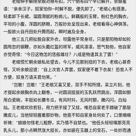
老绾伸手解除余娘对襟布扣，六个倒有四个早已解开，余娘羞
语：“亲亲汉子，奴家怕你─时解不脱，便先卸了。”老绾心有感激，
轻柔卸下长裙，溜圆滑腻的粉肩儿，鲜藕般的玉臂，粉红色的胸衣，
平坦的小腹，浑圆的脐眼，万般妙处呈现出来，老绾看得心神俱荡，
一般欲火自丹田处升腾而起，瞬时遍及全身，
他三五几把扯脱自家外衣，坦露他平常身坯，只是那阳物却如抡
圆甩忽的钢鞭，亦如头戴红盔的将军，威风凛凛，怒气勃勃，他自家
亦觉奇怪：“今日这物怎的恁般雄壮？八成是物逢其主了罢！”
老绾慌忙朝余娘私处望去，今儿不见那别扭的下衣，老绾心甚奇
怪，又听余娘迎道：“自上次官人弄罢，奴家便不着下衣矣！恐官人不
方便，奴身万请夫君勿笑。”
“岂敢！岂敢！”王老绾又喜又爱，双手不知所措，呆立片刻，他
才提起余娘胸衣向上翻卷，一对圆润挺拔的玉乳跃然跳出，浑圆如御
用白瓷碗，丰挺如长腰冬瓜，有风时抖，无风时颤，嫩闪闪，白灿
灿。王老绾欢欣若狂，用力把手接了又挂，唯恐自家老手蹭破了那层
嫩皮儿，当他轻轻握着那妙物，他竟不知自家身处何处了，口里喃喃
祈祷：“娘娘勿怪老儿粗野，实乃情不自禁也。”他低头轻轻噙那亮亮
乳头儿，那小点瞬然涨大挺长，亦如嵌在玉器上的宝石，一处妙而通