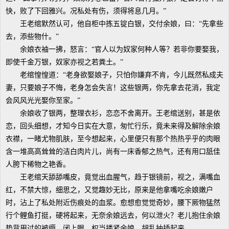
快，败了下回雅兴。况私处有伤，须得将息几月。”
王老绾默然认可，他自柜中拣五锭白银，交付余娘，曰：“先拿些
去，添些物什。”
余娘衣袖一拂，怒言：“官人以为奴家何种人等？若非你要娶我，
即使千金万银，奴家亦视之若粪土。”
老绾惶惶道：“老身欲娶娘子，只怕你嫌弃不肯，今儿既然私成夫
妻，只要娘子不悔，老身怎会失言！这些银两，你先拿去花消，我定
会风风光光娶你至家。”
余娘收了银两，整理衣衫，恋恋不舍离开。王老绾送别，甚是依
恋，回头细想，才知今日实在大意，匆忙行乐，竟未来得及解除余娘
衣襟，一睹尤物肌肤，至今想起来，心里便只有那个热热乎乎的肉眼
含一堆高高耸耸的洁白肉片儿，尚有一床香郁之热气，还有用口舐佳
人胯下稀物之艳香。
王老绾天舔舔嘴皮，竟觉出血腥气，趋于银镜前，视之，满嘴血
红，不禁大惊，细思之，又觉趣妙无比，原来是他拿嘴吃余娘嫩户
时，沾上了私处附近伤痕处的血浆。愈想愈觉觉奇妙，腰下厥物猛然
行个鲤鱼打挺，硬将起来，无奈余娘远去，何以泄火？老儿抱住余娘
垫背用过的被缛，闭上眼，权当搂紧余娘，胡乱抽插起来。