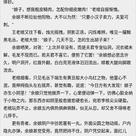
体妙。
“娘子，想我粗皮糙肉，怎配你细皮嫩肉！”老绾自报惭愧。
余娘不断拉扯他阳物，大不以为然：“只要小汉子卖力，夫复可
刺。”
王老绾又往下看，烛光摇拽，阴影正迭，闪烁难辨，唯见一撮黝
黑毛丛，老绾大惊：“娘子，几天不见，怎的生出胡子来？”
余娘哂笑，对答：“上次并非没有，而是夫君专宠仙洞，况衣裙未
解，毛发不现而已。若夫君不喜它，便剪了它罢！”余娘想必思念许
久，明户洞开，红唇外翻，白白亮亮液体汨汨流出，顺着大腿向脚跟
流去。
老绾细看，只见毛丛下端生有黄豆般大小鸟红之物，他童心不
泯，竟伸拇指头左右摇弄，甚觉有趣，说道：“今日方有大发现！娘子
亦生小阴茎！”余娘只觉他拨弄一下，心里便动弹一下，彷佛心脏全纳
于小物之内，那东西亦如阴茎般愈拨愈硬愈长，宛若李核尖尖硬盈。
老绾玩弄不止，余娘五内俱热俱麻俱酥，似无从忍，却又舍不得唤老
儿停手。
更有奇者，余娘阴户中彷若塞有一丸，外面尖圆之物动摇，户内
隐丸亦弹，余娘甚觉受用，竟然把持不住，阴户凭空起来，面红儿