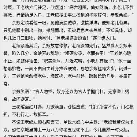
时辰，王老绾推门驻足，欣然道：“寒舍粗陋，仙姑驾临，小老儿不胜
感激，尚请纳足入户，王老绾搜出平生攒到的华丽辞句，恭敬余娘。”
余娘定睛看他一眼，见他满脸诚挚，激情洋洋，便知老儿有异。
只见他腰中别出一物，撑翘而出，虽被皂色官衣盖着，不知具体，却
也几近肖三旧物，她喜忖：“月老果遂吾愿否！”遂举步入门。
老绾紧随其后，余娘故意停顿，老绾厥物先行，猛然戳入余娘丰
臀，陷入几分，余娘芳心乱跳：“粗硬火烫，老而有用！”王老绾心跳
不止，如鼓样擂击：“肥美沃厚，几近凉粉，小老儿有缘乎？”他一面
想那妙物，一面不由自主耸身推近硬物，哪想余娘猛跨大步，闪过─
边，王老绾若触墙老牛，墙既拆，老牛前趋，踉踉跄跄几步，亦属正
常。
余娘笑语：“官人勿怪，奴身还以为官人手握门杠，无意碰上贱
身，故闪避耳。”
王老绾面红耳赤，几欲滴血，仓慌应道：“娘子所言不假，门杠横
担，不利行走，故拆耳。”
不说王老绾左顾右盼言它，单说水娘心中主意：“老娘我若仅为求
欢，恐怕京城里排上十万八万你老五世轮不上，今儿虽然一时火起，