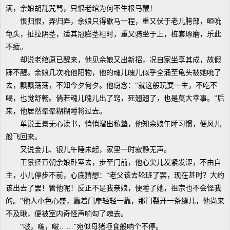
满，余娘胡乱咒骂，只恨老绾为何不生根马鞭！
恨归恨，弄归弄，余娘只得歇马一程，重又伏于老儿胯部，咂吮
龟头，扯拉阴茎，适其冠膨茎粗时，重又骑坐于上，桩套琢磨，乐此
不疲。
却说老绾原已醒来，他见余娘又出新招，况自家坐享其成，故假
寐不醒。余娘几次吮他阳物，他的魂儿魄儿似乎全涌至龟头被她吮了
去，飘飘荡荡，不知今夕何夕。他窃念：“就这般玩耍一生，不吃不
喝，也觉舒畅。倘若魂儿魄儿出了窍，死翘翘了，也是莫大幸事。”后
来，他居然晕晕糊糊睡将过去。
单说王景无心读书，悄悄溜出私塾，他知余娘午睡习惯，便风儿
般飞回来。
又说金儿、银儿午睡未起，家里一时寂静无声。
王景径直朝余娘卧室去，步至门前，他心尖儿发紧发涩，不由自
主，小儿停步不前，心底猜想：“老父该去轮班了罢，现在甚时？大约
该出去了罢！管他呢！反正不是我亲娘，便睡了她，祖宗也不会怪我
的。”他人小色心盛，靠着门扉轻轻一靠，那门裂开一条缝儿，他尚来
不及瞅，便被室内奇怪声响勾了魂去。
“啵，啵，啵……”宛似母猪咂食般响个不停。