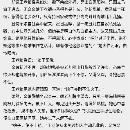
却说王老绾性急如火，撕下余娘外裤，亮出自家阳物，只图立马
肏了进去。无奈余娘下衣裤带系得甚是？杂，他胡乱扯，竟系成个死
结，急得他老脸涨红，只有持自家硬物往那高高耸耸肉堆儿上乱捅。
且说余娘自狂喜中醒来，星目猛睁，见一老丑儿在自家私处猛
戳，心中快意先减几分，但她甚是明白他乃白银主人，故又现出几丝
笑意。她见他只管胡来，不得章法，心中慨叹：“枉他过活半百，尚不
知这等事乃精雕细作之活计，哪有像他这般莽撞的？”她爽性闭眼，由
他瞎肏。
王老绾急语：“娘子帮我。”
余娘初时不理。却说她私处被老儿隔山打炮般弄了许久，心底里
欲火却也烧撩开来，阴户里淫淫春雨下个不停，又滑又痒，令她忍禁
不住。
王老绾见她内裤润湿，喜道：“娘子亦耐不住火了。”
果然，余娘腾地坐起身来，朝老儿胯中望去，只见一根乌精贼亮
肉根儿斜插向天，虽不巨大，却见冠头开放，饱满如熟桃，她心中喜
孜孜想：“果不教人失望，但不知耐得久否？”只见她玉手捉住硬物，
便往自家两腿间塞，她亦忘了未解下衣。
“娘子，使不上劲。”王老绾从未见过妇人主动若此的，又惊又