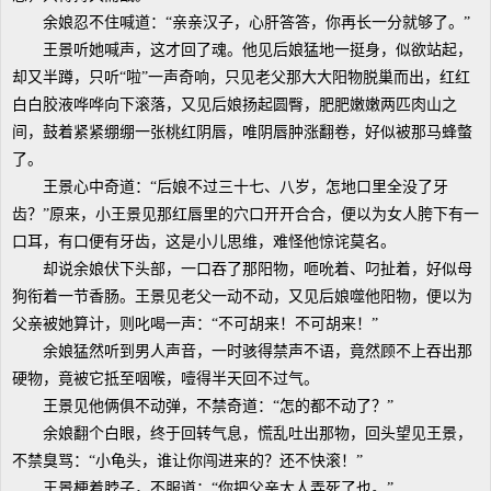
余娘忍不住喊道：“亲亲汉子，心肝答答，你再长一分就够了。”
王景听她喊声，这才回了魂。他见后娘猛地一挺身，似欲站起，
却又半蹲，只听“啦”一声奇响，只见老父那大大阳物脱巢而出，红红
白白胶液哗哗向下滚落，又见后娘扬起圆臀，肥肥嫩嫩两匹肉山之
间，鼓着紧紧绷绷一张桃红阴唇，唯阴唇肿涨翻卷，好似被那马蜂螫
了。
王景心中奇道：“后娘不过三十七、八岁，怎地口里全没了牙
齿？”原来，小王景见那红唇里的穴口开开合合，便以为女人胯下有一
口耳，有口便有牙齿，这是小儿思维，难怪他惊诧莫名。
却说余娘伏下头部，一口吞了那阳物，咂吮着、叼扯着，好似母
狗衔着一节香肠。王景见老父一动不动，又见后娘噬他阳物，便以为
父亲被她算计，则叱喝一声：“不可胡来！不可胡来！”
余娘猛然听到男人声音，一时骇得禁声不语，竟然顾不上吞出那
硬物，竟被它抵至咽喉，噎得半天回不过气。
王景见他俩俱不动弹，不禁奇道：“怎的都不动了？”
余娘翻个白眼，终于回转气息，慌乱吐出那物，回头望见王景，
不禁臭骂：“小龟头，谁让你闯进来的？还不快滚！”
王景梗着脖子，不服道：“你把父亲大人弄死了也。”